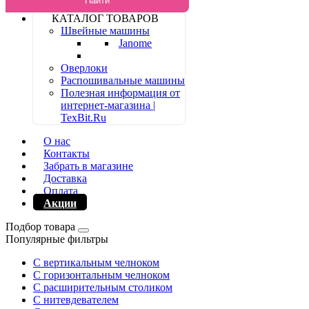
Найти
КАТАЛОГ ТОВАРОВ
Швейные машины
Janome
Оверлоки
Распошивальные машины
Полезная информация от
интернет-магазина |
TexBit.Ru
О нас
Контакты
Забрать в магазине
Доставка
Оплата
Акции
Подбор товара
Популярные фильтры
С вертикальным челноком
С горизонтальным челноком
С расширительным столиком
С нитевдевателем